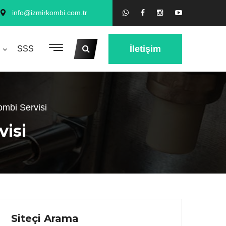
info@izmirkombi.com.tr
İletişim
SSS
ombi Servisi
visi
Siteçi Arama