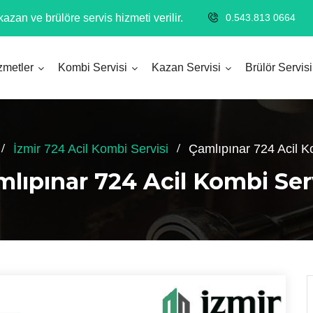
azan ve brülöre servis hizmeti verilir.
0.543.813 0664
zmetler
Kombi Servisi
Kazan Servisi
Brülör Servisi
İzmir 724 Acil Kombi Servisi
Çamlıpınar 724 Acil K
lıpınar 724 Acil Kombi Ser