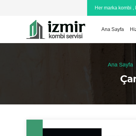
Her marka kombi , k
Ana Sayfa
Hi
Ana Sayfa
Çam