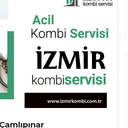
 Çamlıpınar