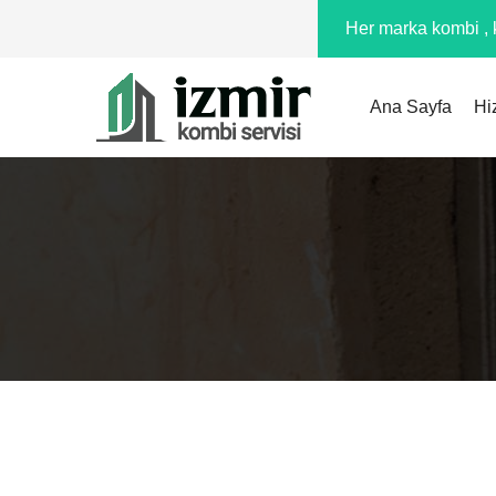
Her marka kombi , k
Ana Sayfa
Hi