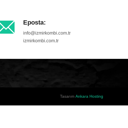
Eposta:
info@izmirkombi.com.tr
izmirkombi.com.tr
Tasarım
Ankara Hosting