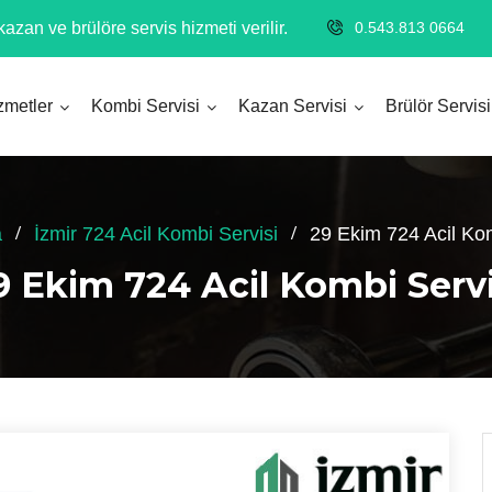
azan ve brülöre servis hizmeti verilir.
0.543.813 0664
zmetler
Kombi Servisi
Kazan Servisi
Brülör Servisi
a
İzmir 724 Acil Kombi Servisi
29 Ekim 724 Acil Kom
9 Ekim 724 Acil Kombi Servi