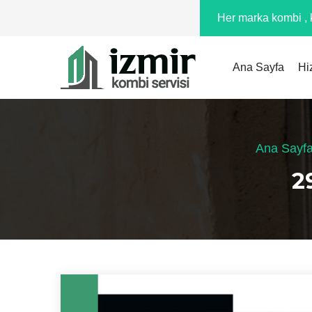
Her marka kombi , k
Ana Sayfa
Hi
Ana Sayf
2