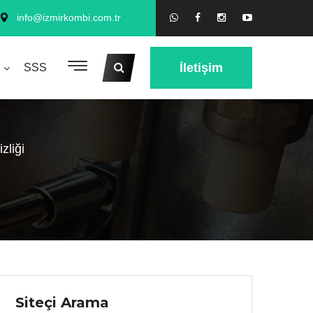
info@izmirkombi.com.tr
İletişim
SSS
zliği
Siteçi Arama