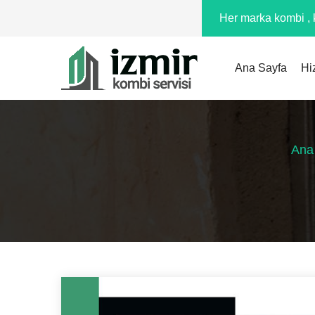
Her marka kombi , k
Ana Sayfa
Hi
Ana