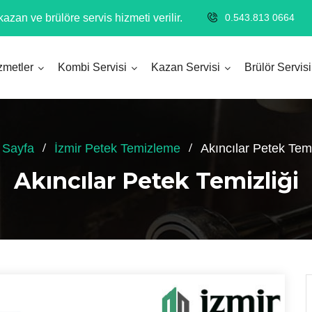
azan ve brülöre servis hizmeti verilir.
0.543.813 0664
zmetler
Kombi Servisi
Kazan Servisi
Brülör Servisi
 Sayfa
İzmir Petek Temizleme
Akıncılar Petek Temi
Akıncılar Petek Temizliği