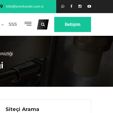
info@izmirkombi.com.tr
İletişim
SSS
mizliği
i
Siteçi Arama