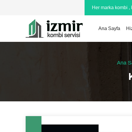
Her marka kombi , k
Ana Sayfa
Hi
Ana S