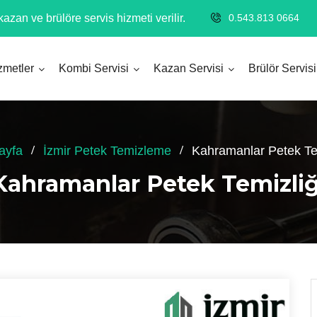
azan ve brülöre servis hizmeti verilir.
0.543.813 0664
zmetler
Kombi Servisi
Kazan Servisi
Brülör Servisi
ayfa
İzmir Petek Temizleme
Kahramanlar Petek Te
Kahramanlar Petek Temizliğ