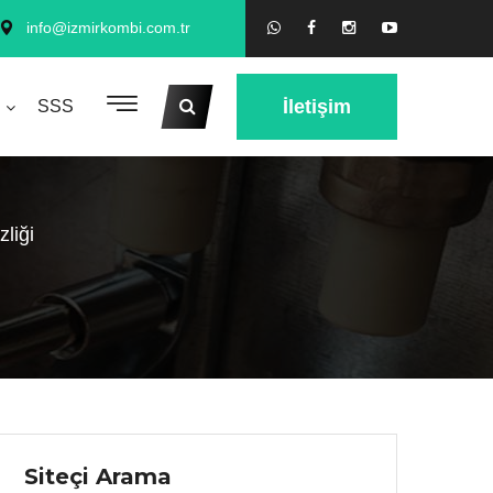
info@izmirkombi.com.tr
İletişim
SSS
liği
Siteçi Arama