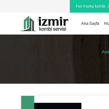
Her marka kombi , k
Ana Sayfa
Hi
Ana