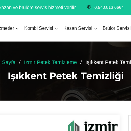
azan ve brülöre servis hizmeti verilir.
0.543.813 0664
zmetler
Kombi Servisi
Kazan Servisi
Brülör Servisi
 Sayfa
İzmir Petek Temizleme
Işıkkent Petek Temiz
Işıkkent Petek Temizliği