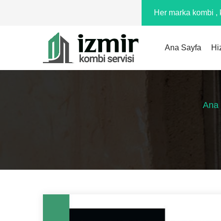
Her marka kombi , k
Ana Sayfa
Hi
Ana 