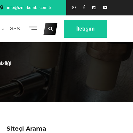
info@izmirkombi.com.tr
İletişim
SSS
zliği
Siteçi Arama