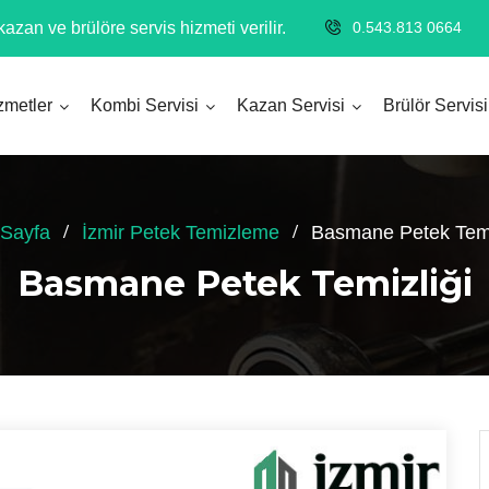
azan ve brülöre servis hizmeti verilir.
0.543.813 0664
zmetler
Kombi Servisi
Kazan Servisi
Brülör Servisi
Sayfa
İzmir Petek Temizleme
Basmane Petek Temi
Basmane Petek Temizliği