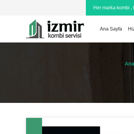
Her marka kombi , k
Ana Sayfa
Hi
Ana