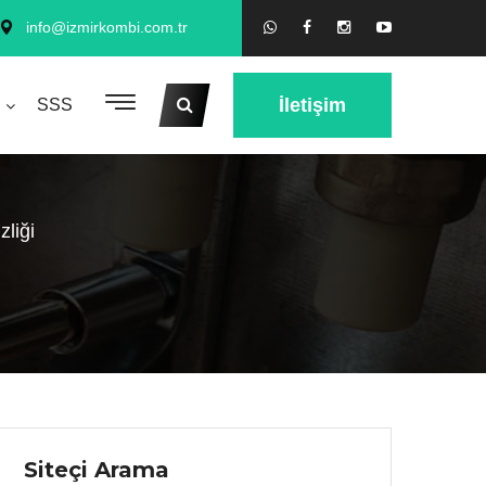
info@izmirkombi.com.tr
İletişim
SSS
liği
Siteçi Arama