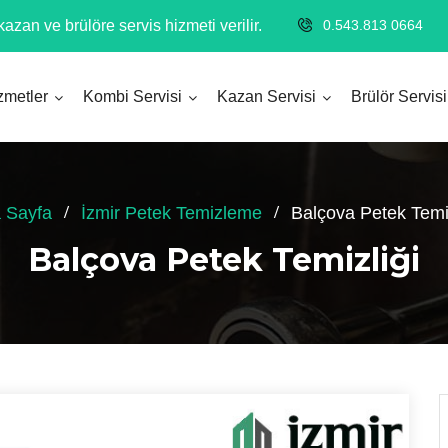
azan ve brülöre servis hizmeti verilir.
0.543.813 0664
zmetler
Kombi Servisi
Kazan Servisi
Brülör Servisi
 Sayfa
İzmir Petek Temizleme
Balçova Petek Temiz
Balçova Petek Temizliği