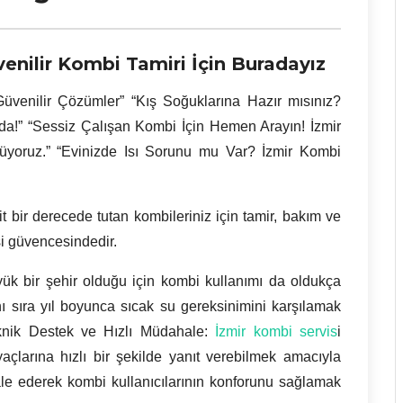
enilir Kombi Tamiri İçin Buradayız
üvenilir Çözümler” “Kış Soğuklarına Hazır mısınız?
ada!” “Sessiz Çalışan Kombi İçin Hemen Arayın! İzmir
züyoruz.” “Evinizde Isı Sorunu mu Var?
İzmir
Kombi
bit bir derecede tutan kombileriniz için tamir, bakım ve
si güvencesindedir.
yük bir şehir olduğu için kombi kullanımı da oldukça
nı sıra yıl boyunca sıcak su gereksinimini karşılamak
eknik Destek ve Hızlı Müdahale:
İzmir kombi servis
i
iyaçlarına hızlı bir şekilde yanıt verebilmek amacıyla
le ederek kombi kullanıcılarının konforunu sağlamak