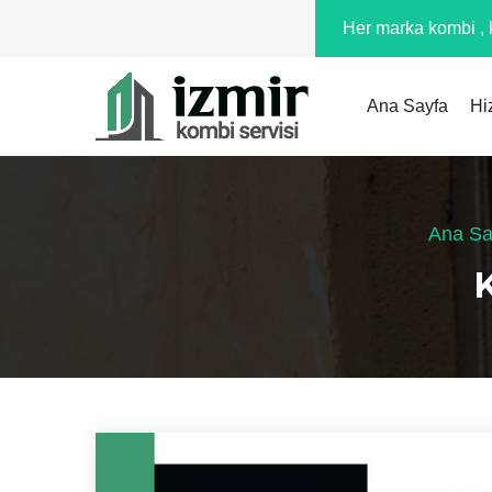
Her marka kombi , k
Ana Sayfa
Hi
Ana Sa
K