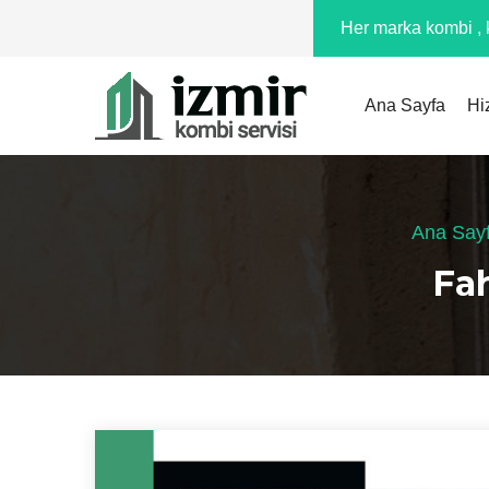
Her marka kombi , k
Ana Sayfa
Hi
Ana Say
Fah