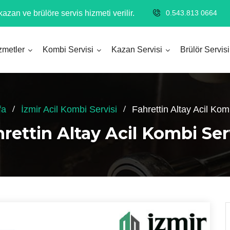
azan ve brülöre servis hizmeti verilir.
0.543.813 0664
zmetler
Kombi Servisi
Kazan Servisi
Brülör Servisi
fa
İzmir Acil Kombi Servisi
Fahrettin Altay Acil Kom
rettin Altay Acil Kombi Ser