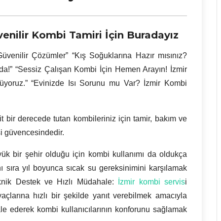
enilir Kombi Tamiri İçin Buradayız
üvenilir Çözümler” “Kış Soğuklarına Hazır mısınız?
ada!” “Sessiz Çalışan Kombi İçin Hemen Arayın! İzmir
züyoruz.” “Evinizde Isı Sorunu mu Var?
İzmir
Kombi
bit bir derecede tutan kombileriniz için tamir, bakım ve
si güvencesindedir.
yük bir şehir olduğu için kombi kullanımı da oldukça
nı sıra yıl boyunca sıcak su gereksinimini karşılamak
eknik Destek ve Hızlı Müdahale:
İzmir kombi servis
i
iyaçlarına hızlı bir şekilde yanıt verebilmek amacıyla
le ederek kombi kullanıcılarının konforunu sağlamak