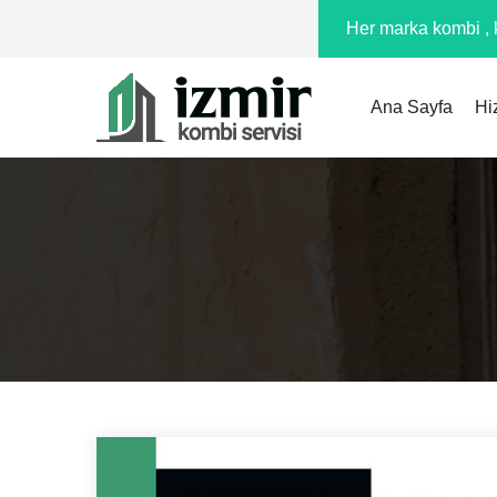
Her marka kombi , k
Ana Sayfa
Hi