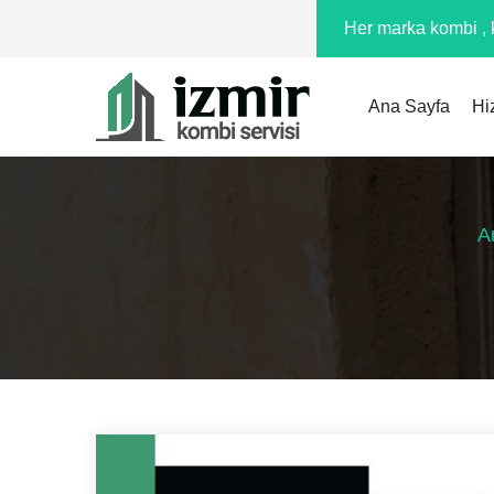
Her marka kombi , k
Ana Sayfa
Hi
A