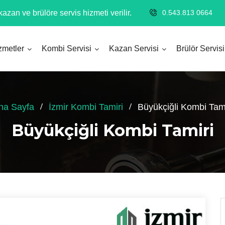
azan ve brülöre servis hizmeti verilir.
0.543.813 0664
zmetler
Kombi Servisi
Kazan Servisi
Brülör Servisi
na Sayfa
İzmir Kombi Tamiri
Büyükçiğli Kombi Tami
Büyükçiğli Kombi Tamiri