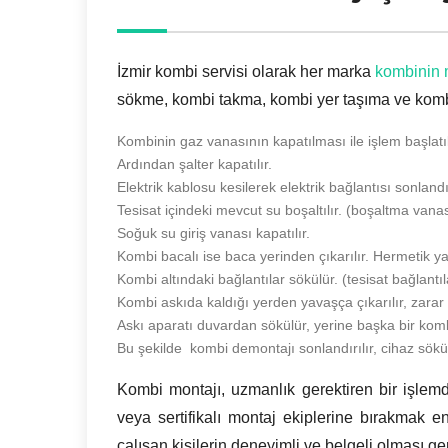
İzmir kombi servisi olarak her marka
kombinin 
sökme, kombi takma, kombi yer taşıma ve kombi
Kombinin gaz vanasının kapatılması ile işlem başlatıl
Ardından şalter kapatılır.
Elektrik kablosu kesilerek elektrik bağlantısı sonlandır
Tesisat içindeki mevcut su boşaltılır. (boşaltma vana
Soğuk su giriş vanası kapatılır.
Kombi bacalı ise baca yerinden çıkarılır. Hermetik y
Kombi altındaki bağlantılar sökülür. (tesisat bağlantıl
Kombi askıda kaldığı yerden yavaşça çıkarılır, zarar g
Askı aparatı duvardan sökülür, yerine başka bir komb
Bu şekilde kombi demontajı sonlandırılır, cihaz sökü
Kombi montajı, uzmanlık gerektiren bir işlemd
veya sertifikalı montaj ekiplerine bırakmak en
çalışan kişilerin deneyimli ve belgeli olması g