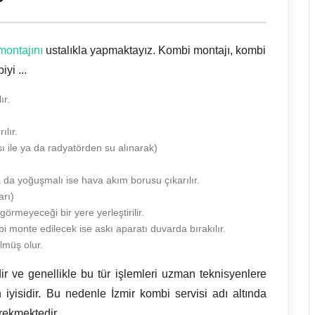
montajını
ustalıkla yapmaktayız. Kombi montajı, kombi
yi ...
ır.
ılır.
sı ile ya da radyatörden su alınarak)
a da yoğuşmalı ise hava akım borusu çıkarılır.
arı)
örmeyeceği bir yere yerleştirilir.
i monte edilecek ise askı aparatı duvarda bırakılır.
lmüş olur.
ir ve genellikle bu tür işlemleri uzman teknisyenlere
 iyisidir. Bu nedenle İzmir kombi servisi adı altında
erekmektedir.