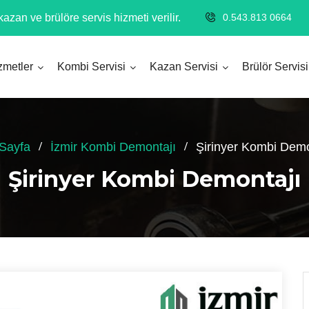
azan ve brülöre servis hizmeti verilir.
0.543.813 0664
zmetler
Kombi Servisi
Kazan Servisi
Brülör Servisi
Sayfa
İzmir Kombi Demontajı
Şirinyer Kombi Demo
Şirinyer Kombi Demontajı