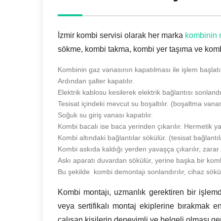
İzmir kombi servisi olarak her marka
kombinin 
sökme, kombi takma, kombi yer taşıma ve kombi
Kombinin gaz vanasının kapatılması ile işlem başlatıl
Ardından şalter kapatılır.
Elektrik kablosu kesilerek elektrik bağlantısı sonlandır
Tesisat içindeki mevcut su boşaltılır. (boşaltma vana
Soğuk su giriş vanası kapatılır.
Kombi bacalı ise baca yerinden çıkarılır. Hermetik y
Kombi altındaki bağlantılar sökülür. (tesisat bağlantıl
Kombi askıda kaldığı yerden yavaşça çıkarılır, zarar g
Askı aparatı duvardan sökülür, yerine başka bir komb
Bu şekilde kombi demontajı sonlandırılır, cihaz sökü
Kombi montajı, uzmanlık gerektiren bir işlemd
veya sertifikalı montaj ekiplerine bırakmak en
çalışan kişilerin deneyimli ve belgeli olması g