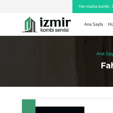
Her marka kombi , k
Ana Sayfa
Hi
Ana Say
Fa