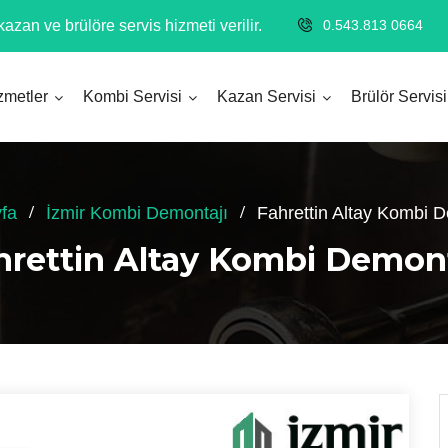
azan ve brülöre servis hizmeti verilir.
0.543.813 0664
zmetler
Kombi Servisi
Kazan Servisi
Brülör Servisi
fa
İzmir Kombi Demontajı
Fahrettin Altay Kombi D
hrettin Altay Kombi Demont