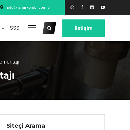
info@izmirkombi.com.tr
İletişim
SSS
emontajı
ajı
Siteçi Arama