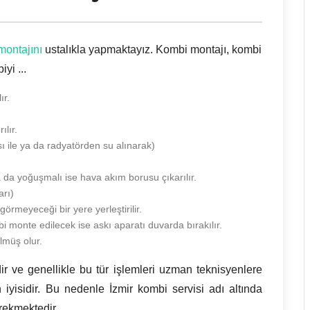
montajını
ustalıkla yapmaktayız. Kombi montajı, kombi
yi ...
ır.
ılır.
sı ile ya da radyatörden su alınarak)
a da yoğuşmalı ise hava akım borusu çıkarılır.
arı)
örmeyeceği bir yere yerleştirilir.
i monte edilecek ise askı aparatı duvarda bırakılır.
lmüş olur.
ir ve genellikle bu tür işlemleri uzman teknisyenlere
 iyisidir. Bu nedenle İzmir kombi servisi adı altında
erekmektedir.