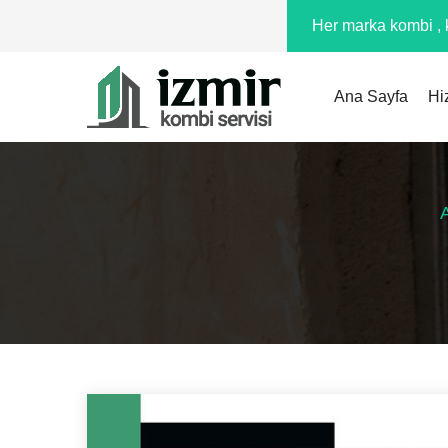
Her marka kombi , k
Ana Sayfa
Hi