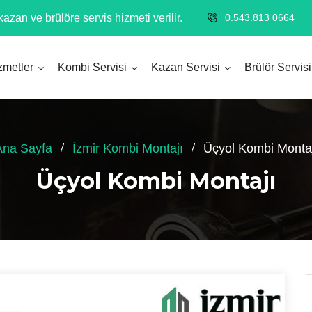
azan ve brülöre servis hizmeti verilir.
0.543.813 0664
zmetler
Kombi Servisi
Kazan Servisi
Brülör Servisi
Ana Sayfa
İzmir Kombi Montajı
Üçyol Kombi Montaj
Üçyol Kombi Montajı