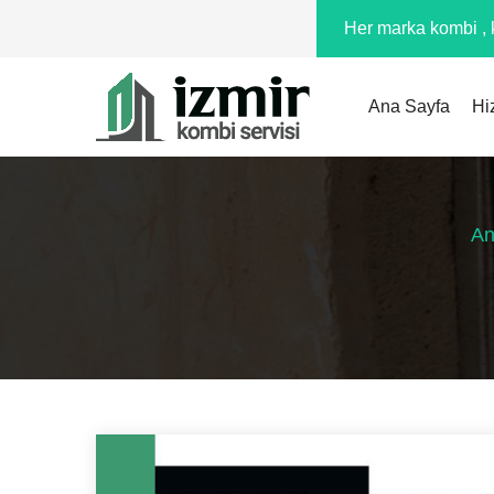
Her marka kombi , k
Ana Sayfa
Hi
An