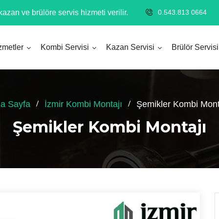
azan ve brülöre servis hizmeti verilir.
0.543.813 0664
zmetler
Kombi Servisi
Kazan Servisi
Brülör Servisi
a Sayfa
İzmir Kombi Montajı
Şemikler Kombi Mont
Şemikler Kombi Montajı