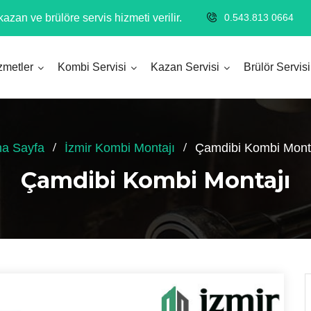
azan ve brülöre servis hizmeti verilir.
0.543.813 0664
zmetler
Kombi Servisi
Kazan Servisi
Brülör Servisi
a Sayfa
İzmir Kombi Montajı
Çamdibi Kombi Mont
Çamdibi Kombi Montajı