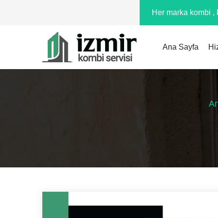
Her marka kombi , k
Ana Sayfa
Hi
An