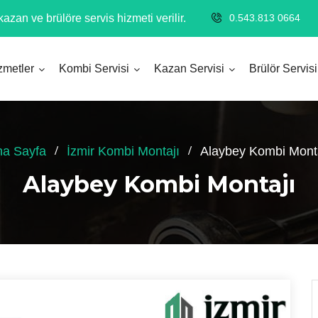
azan ve brülöre servis hizmeti verilir.
0.543.813 0664
zmetler
Kombi Servisi
Kazan Servisi
Brülör Servisi
na Sayfa
İzmir Kombi Montajı
Alaybey Kombi Mont
Alaybey Kombi Montajı