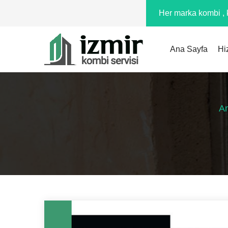
Her marka kombi , k
Ana Sayfa
Hi
A