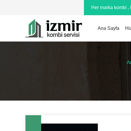
Her marka kombi , k
Ana Sayfa
Hi
A