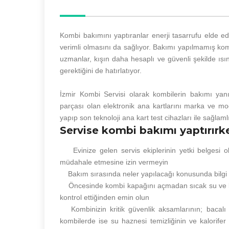
Kombi bakımını yaptıranlar enerji tasarrufu elde 
verimli olmasını da sağlıyor. Bakımı yapılmamış kom
uzmanlar, kışın daha hesaplı ve güvenli şekilde ısın
gerektiğini de hatırlatıyor.
İzmir Kombi Servisi olarak kombilerin bakımı yanı
parçası olan elektronik ana kartlarını marka ve mod
yapıp son teknoloji ana kart test cihazları ile sağlam
Servise kombi bakımı yaptırırk
Evinize gelen servis ekiplerinin yetki belgesi ol
müdahale etmesine izin vermeyin
Bakım sırasında neler yapılacağı konusunda bilgi v
Öncesinde kombi kapağını açmadan sıcak su ve kalori
kontrol ettiğinden emin olun
Kombinizin kritik güvenlik aksamlarının; bacalı
kombilerde ise su haznesi temizliğinin ve kalorifer g