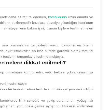
ederek daha az fatura öderken,
kombilerinin
uzun ömürlü ve
bilerin beklenmedik kazalara davetiye çıkardığını hatırlatan
mak isteyenlerin bakım işini, uzman kişilere teslim etmeleri
 sıra onarımlarını gerçekleştiriyoruz. Kombinin en önemli
el ayırt etmeksizin en kısa sürede garantili olarak tamirini
lık testlerini tamamlayıp teslim etmekteyiz.
en nelere dikkat edilmeli?
up olmadığını kontrol edin, yetki belgesi yoksa cihazınıza
erilmesini isteyin
fer tesisatı ısıtma testi ile kombinin çalışma verimliliğini
 kombilerde limit sensörü ve çekiş durumunun, yoğuşmalı
idiş hattı yönündeki çamur ayrıştırıcı filtrelerin kontrolden