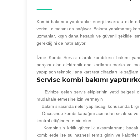
Kombi bakımını yaptıranlar enerji tasarrufu elde 
verimli olmasını da sağlıyor. Bakımı yapılmamış kom
uzmanlar, kışın daha hesaplı ve güvenli şekilde ısın
gerektiğini de hatırlatıyor.
İzmir Kombi Servisi olarak kombilerin bakımı yanı
parçası olan elektronik ana kartlarını marka ve mod
yapıp son teknoloji ana kart test cihazları ile sağlam
Servise kombi bakımı yaptırırk
Evinize gelen servis ekiplerinin yetki belgesi ol
müdahale etmesine izin vermeyin
Bakım sırasında neler yapılacağı konusunda bilgi v
Öncesinde kombi kapağını açmadan sıcak su ve kalori
kontrol ettiğinden emin olun
Kombinizin kritik güvenlik aksamlarının; bacalı
kombilerde ise su haznesi temizliğinin ve kalorifer g