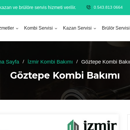
azan ve brülöre servis hizmeti verilir.
0.543.813 0664
zmetler
Kombi Servisi
Kazan Servisi
Brülör Servisi
na Sayfa
İzmir Kombi Bakımı
Göztepe Kombi Bakı
Göztepe Kombi Bakımı