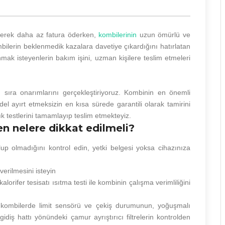
ederek daha az fatura öderken,
kombilerinin
uzun ömürlü ve
bilerin beklenmedik kazalara davetiye çıkardığını hatırlatan
mak isteyenlerin bakım işini, uzman kişilere teslim etmeleri
 sıra onarımlarını gerçekleştiriyoruz. Kombinin en önemli
el ayırt etmeksizin en kısa sürede garantili olarak tamirini
lık testlerini tamamlayıp teslim etmekteyiz.
en nelere dikkat edilmeli?
up olmadığını kontrol edin, yetki belgesi yoksa cihazınıza
erilmesini isteyin
fer tesisatı ısıtma testi ile kombinin çalışma verimliliğini
 kombilerde limit sensörü ve çekiş durumunun, yoğuşmalı
idiş hattı yönündeki çamur ayrıştırıcı filtrelerin kontrolden