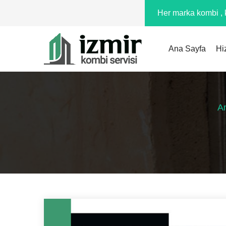
Her marka kombi , k
Ana Sayfa
Hi
A