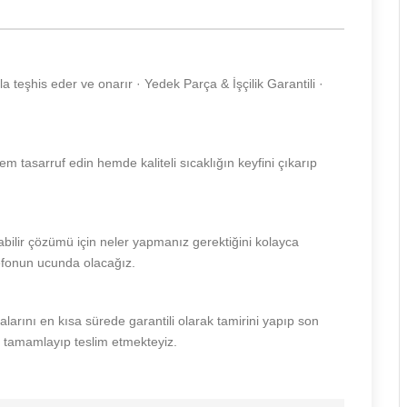
zla teşhis eder ve onarır · Yedek Parça & İşçilik Garantili ·
m tasarruf edin hemde kaliteli sıcaklığın keyfini çıkarıp
abilir çözümü için neler yapmanız gerektiğini kolayca
lefonun ucunda olacağız.
larını en kısa sürede garantili olarak tamirini yapıp son
ini tamamlayıp teslim etmekteyiz.