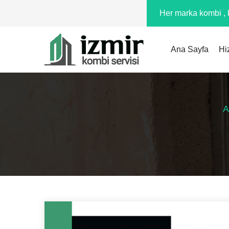
Her marka kombi , k
Ana Sayfa
Hi
A