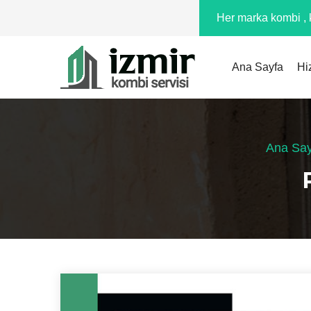
Her marka kombi , k
Ana Sayfa
Hi
Ana Say