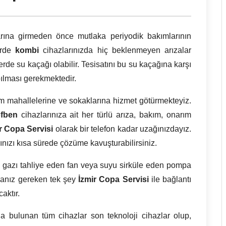
larına girmeden önce mutlaka periyodik bakımlarının
dirde
kombi
cihazlarınızda hiç beklenmeyen arızalar
lerde su kaçağı olabilir. Tesisatını bu su kaçağına karşı
ılması gerekmektedir.
 mahallelerine ve sokaklarına hizmet götürmekteyiz.
fben
cihazlarınıza ait her türlü arıza, bakım, onarım
ir
Copa Servisi
olarak bir telefon kadar uzağınızdayız.
ınızı kısa sürede çözüme kavuşturabilirsiniz.
k gazı tahliye eden fan veya suyu sirküle eden pompa
anız gereken tek şey
İzmir Copa Servisi
ile bağlantı
aktır.
da bulunan tüm cihazlar son teknoloji cihazlar olup,