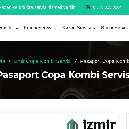
azan ve brülöre servis hizmeti verilir.
0.543.813 0664
zmetler
Kombi Servisi
Kazan Servisi
Brülör Servisi
fa
İzmir Copa Kombi Servisi
Pasaport Copa Kombi
Pasaport Copa Kombi Servis