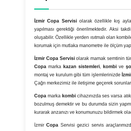
İzmir
Copa Servisi
olarak özellikle kış ay
yapılması gerektiği önerilmektedir. Aksi tak
oluşabilir. Özellikle yerden ısıtmalı olan kombi
korumak için mutlaka manometre ile ölçüm yap
İzmir
Copa Servisi
olarak mamak semtinin tüm
Copa
marka
kazan sistemleri
,
kombi
ve
şo
montaj ve kurulum gibi tüm işlemlerinizde
İzm
Çağrı merkezimiz ile iletişime geçerek sorunlar
Copa
marka
kombi
cihazınızda ses varsa atı
bozulmuş demektir ve bu durumda sizin yapm
kurarak arızanızı ve konumunuzu bildirmek olac
İzmir
Copa
Servisi gezici servis araçlarımız