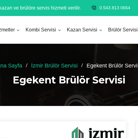
azan ve brülöre servis hizmeti verilir.
0.543.813 0664
zmetler
Kombi Servisi
Kazan Servisi
Brülör Servisi
na Sayfa
İzmir Brülör Servisi
Egekent Brülör Servi
Egekent Brülör Servisi