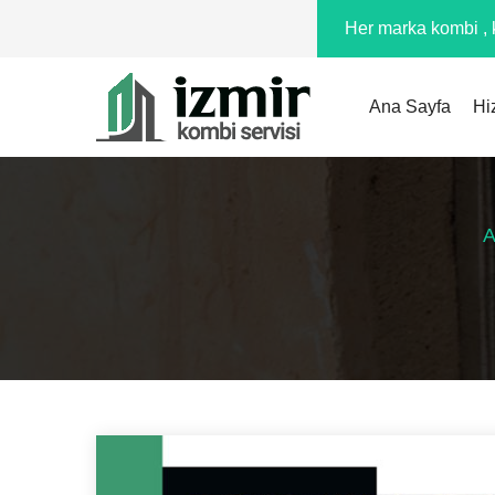
Her marka kombi , k
Ana Sayfa
Hi
A