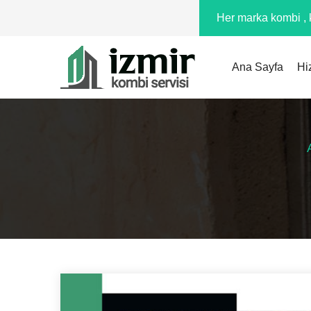
Her marka kombi , k
Ana Sayfa
Hi