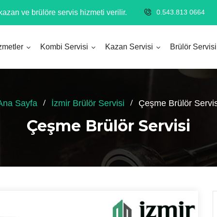
azan ve brülöre servis hizmeti verilir.
0.543.813 0664
zmetler
Kombi Servisi
Kazan Servisi
Brülör Servisi
Ana Sayfa
İzmir Brülör Servisi
Çeşme Brülör Servis
Çeşme Brülör Servisi