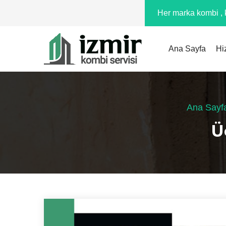
Her marka kombi , k
Ana Sayfa
Hi
Ana Sayf
Ü