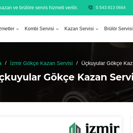
azan ve brülöre servis hizmeti verilir.
0.543.813 0664
zmetler
Kombi Servisi
Kazan Servisi
Brülör Servisi
a
İzmir Gökçe Kazan Servisi
Üçkuyular Gökçe Kaza
çkuyular Gökçe Kazan Servi