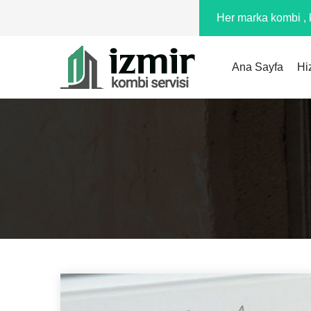
Her marka kombi , k
Ana Sayfa
Hi