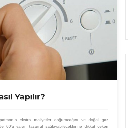
ıl Yapılır?
atmanın ekstra maliyetler doğuracağını ve doğal gaz
zde 60’a varan tasarruf sağlayabileceklerine dikkat çeken