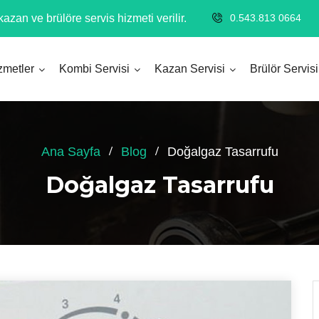
azan ve brülöre servis hizmeti verilir.
0.543.813 0664
zmetler
Kombi Servisi
Kazan Servisi
Brülör Servisi
Ana Sayfa
Blog
Doğalgaz Tasarrufu
Doğalgaz Tasarrufu