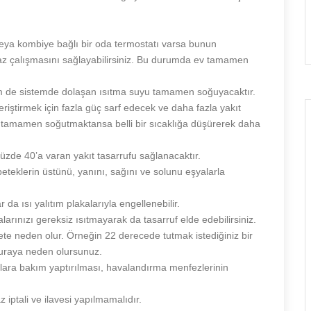
veya kombiye bağlı bir oda termostatı varsa bunun
az çalışmasını sağlayabilirsiniz. Bu durumda ev tamamen
m de sistemde dolaşan ısıtma suyu tamamen soğuyacaktır.
eriştirmek için fazla güç sarf edecek ve daha fazla yakıt
arı tamamen soğutmaktansa belli bir sıcaklığa düşürerek daha
yüzde 40’a varan yakıt tasarrufu sağlanacaktır.
peteklerin üstünü, yanını, sağını ve solunu eşyalarla
 da ısı yalıtım plakalarıyla engellenebilir.
arınızı gereksiz ısıtmayarak da tasarruf elde edebilirsiniz.
yete neden olur. Örneğin 22 derecede tutmak istediğiniz bir
aturaya neden olursunuz.
alara bakım yaptırılması, havalandırma menfezlerinin
iptali ve ilavesi yapılmamalıdır.