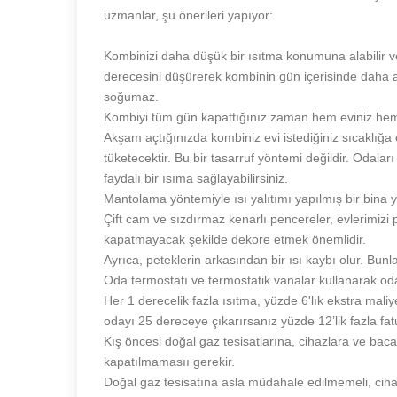
uzmanlar, şu önerileri yapıyor:
Kombinizi daha düşük bir ısıtma konumuna alabilir 
derecesini düşürerek kombinin gün içerisinde daha 
soğumaz.
Kombiyi tüm gün kapattığınız zaman hem eviniz he
Akşam açtığınızda kombiniz evi istediğiniz sıcaklığa 
tüketecektir. Bu bir tasarruf yöntemi değildir. Odal
faydalı bir ısıma sağlayabilirsiniz.
Mantolama yöntemiyle ısı yalıtımı yapılmış bir bina 
Çift cam ve sızdırmaz kenarlı pencereler, evlerimizi 
kapatmayacak şekilde dekore etmek önemlidir.
Ayrıca, peteklerin arkasından bir ısı kaybı olur. Bunlar
Oda termostatı ve termostatik vanalar kullanarak odal
Her 1 derecelik fazla ısıtma, yüzde 6'lık ekstra mali
odayı 25 dereceye çıkarırsanız yüzde 12’lik fazla f
Kış öncesi doğal gaz tesisatlarına, cihazlara ve bac
kapatılmamasıı gerekir.
Doğal gaz tesisatına asla müdahale edilmemeli, cihaz 