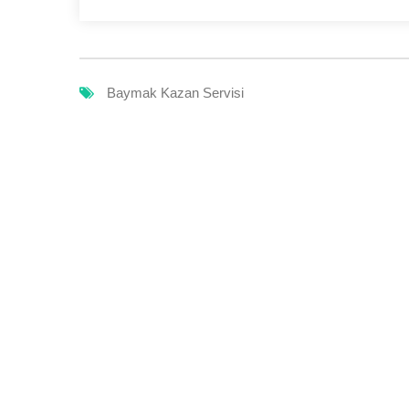
Baymak Kazan Servisi