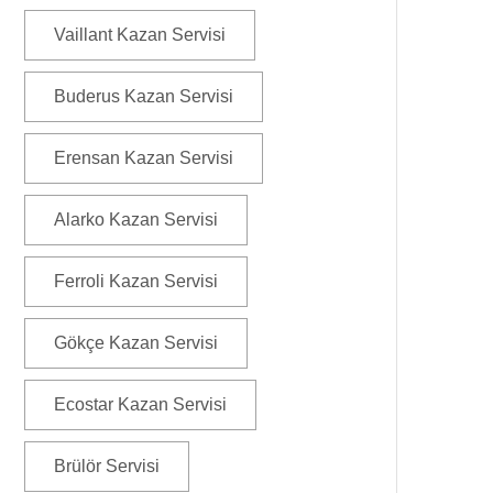
Vaillant Kazan Servisi
Buderus Kazan Servisi
Erensan Kazan Servisi
Alarko Kazan Servisi
Ferroli Kazan Servisi
Gökçe Kazan Servisi
Ecostar Kazan Servisi
Brülör Servisi