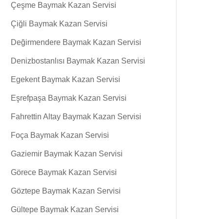
Çeşme Baymak Kazan Servisi
Çiğli Baymak Kazan Servisi
Değirmendere Baymak Kazan Servisi
Denizbostanlısı Baymak Kazan Servisi
Egekent Baymak Kazan Servisi
Eşrefpaşa Baymak Kazan Servisi
Fahrettin Altay Baymak Kazan Servisi
Foça Baymak Kazan Servisi
Gaziemir Baymak Kazan Servisi
Görece Baymak Kazan Servisi
Göztepe Baymak Kazan Servisi
Gültepe Baymak Kazan Servisi