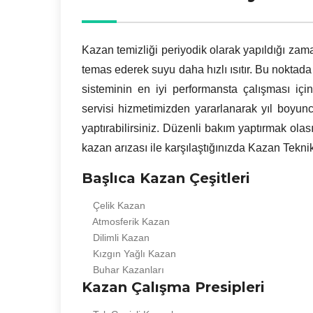
Kazan temizliği periyodik olarak yapıldığı zam
temas ederek suyu daha hızlı ısıtır. Bu noktada 
sisteminin en iyi performansta çalışması içi
servisi hizmetimizden yararlanarak yıl boyunc
yaptırabilirsiniz. Düzenli bakım yaptırmak ola
kazan arızası ile karşılaştığınızda Kazan Tekni
Başlıca Kazan Çeşitleri
Çelik Kazan
Atmosferik Kazan
Dilimli Kazan
Kızgın Yağlı Kazan
Buhar Kazanları
Kazan Çalışma Presipleri