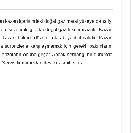
an kazan içerisindeki doğal gaz metal yüzeye daha iyi
da ısı verimliliği artar doğal gaz tüketimi azalır. Kazan
n kazan bakımı düzenli olarak yaptırılmalıdır. Kazan
a sürprizlerle karşılaşmamak için gerekli bakımlarını
sı arızaların önüne geçer. Ancak herhangi bir durumda
k Servis firmamızdan destek alabilirsiniz.