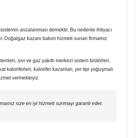
sistemin arızalanması demektir. Bu nedenle ihtiyacı
ir. Doğalgaz kazanı bakım hizmeti sunan firmamız
mleri, sıvı ve gaz yakıtlı merkezi sistem brülörleri,
 kat kaloriferleri, kalorifer kazanları, yer tipi yoğuşmalı
izmet vermekteyiz
mamız size en iyi hizmeti sunmayı garanti eder.