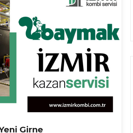
Yeni Girne