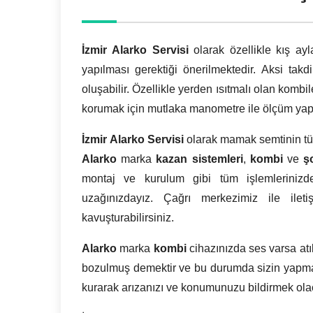
İzmir
Alarko Servisi
olarak özellikle kış a
yapılması gerektiği önerilmektedir. Aksi tak
oluşabilir. Özellikle yerden ısıtmalı olan kombi
korumak için mutlaka manometre ile ölçüm yap
İzmir
Alarko Servisi
olarak mamak semtinin tü
Alarko
marka
kazan sistemleri
,
kombi
ve
ş
montaj ve kurulum gibi tüm işlemleriniz
uzağınızdayız. Çağrı merkezimiz ile ilet
kavuşturabilirsiniz.
Alarko
marka
kombi
cihazınızda ses varsa at
bozulmuş demektir ve bu durumda sizin yapm
kurarak arızanızı ve konumunuzu bildirmek olac