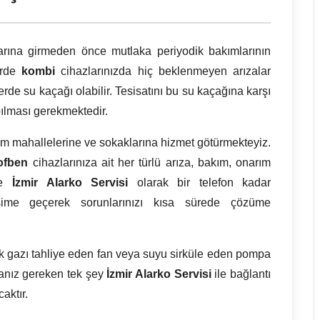
ylarına girmeden önce mutlaka periyodik bakımlarının
dirde
kombi
cihazlarınızda hiç beklenmeyen arızalar
lerde su kaçağı olabilir. Tesisatını bu su kaçağına karşı
ılması gerekmektedir.
m mahallelerine ve sokaklarına hizmet götürmekteyiz.
ofben
cihazlarınıza ait her türlü arıza, bakım, onarım
de
İzmir
Alarko Servisi
olarak bir telefon kadar
işime geçerek sorunlarınızı kısa sürede çözüme
ık gazı tahliye eden fan veya suyu sirküle eden pompa
anız gereken tek şey
İzmir Alarko Servisi
ile bağlantı
aktır.