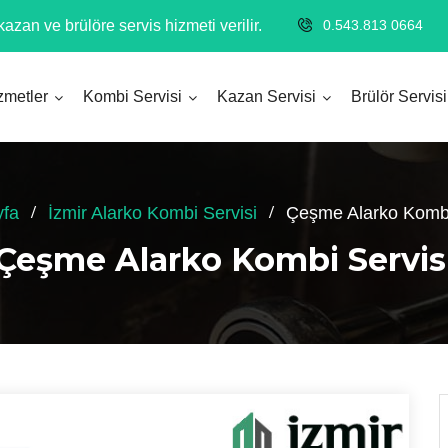
azan ve brülöre servis hizmeti verilir.
0.543.813 0664
zmetler
Kombi Servisi
Kazan Servisi
Brülör Servisi
yfa
İzmir Alarko Kombi Servisi
Çeşme Alarko Kombi
Çeşme Alarko Kombi Servis