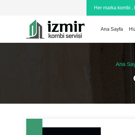
Her marka kombi , k
Ana Sayfa
Hi
Ana Sa