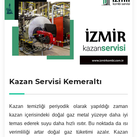
Kazan Servisi Kemeraltı
Kazan temizliği periyodik olarak yapıldığı zaman
kazan içerisindeki doğal gaz metal yüzeye daha iyi
temas ederek suyu daha hızlı ısıtır. Bu noktada da ısı
verimliliği artar doğal gaz tüketimi azalır. Kazan