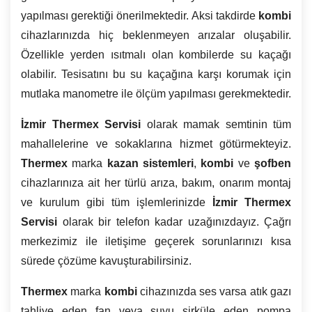
yapılması gerektiği önerilmektedir. Aksi takdirde
kombi
cihazlarınızda hiç beklenmeyen arızalar oluşabilir.
Özellikle yerden ısıtmalı olan kombilerde su kaçağı
olabilir. Tesisatını bu su kaçağına karşı korumak için
mutlaka manometre ile ölçüm yapılması gerekmektedir.
İzmir
Thermex Servisi
olarak mamak semtinin tüm
mahallelerine ve sokaklarına hizmet götürmekteyiz.
Thermex
marka
kazan sistemleri
,
kombi
ve
şofben
cihazlarınıza ait her türlü arıza, bakım, onarım montaj
ve kurulum gibi tüm işlemlerinizde
İzmir
Thermex
Servisi
olarak bir telefon kadar uzağınızdayız. Çağrı
merkezimiz ile iletişime geçerek sorunlarınızı kısa
sürede çözüme kavuşturabilirsiniz.
Thermex
marka
kombi
cihazınızda ses varsa atık gazı
tahliye eden fan veya suyu sirküle eden pompa