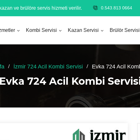
azan ve brülöre servis hizmeti verilir.
0.543.813 0664
zmetler
Kombi Servisi
Kazan Servisi
Brülör Servisi
fa
İzmir 724 Acil Kombi Servisi
Evka 724 Acil Komb
Evka 724 Acil Kombi Servis