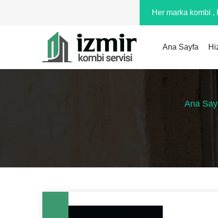
Her marka kombi , k
Ana Sayfa
Hi
Ana Say