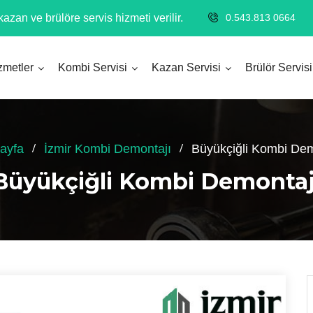
azan ve brülöre servis hizmeti verilir.
0.543.813 0664
zmetler
Kombi Servisi
Kazan Servisi
Brülör Servisi
ayfa
İzmir Kombi Demontajı
Büyükçiğli Kombi Dem
Büyükçiğli Kombi Demontaj