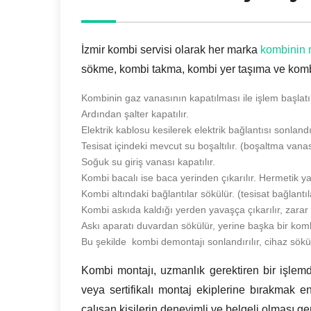
İzmir kombi servisi olarak her marka
kombinin 
sökme, kombi takma, kombi yer taşıma ve kombi
Kombinin gaz vanasının kapatılması ile işlem başlatıl
Ardından şalter kapatılır.
Elektrik kablosu kesilerek elektrik bağlantısı sonlandır
Tesisat içindeki mevcut su boşaltılır. (boşaltma vana
Soğuk su giriş vanası kapatılır.
Kombi bacalı ise baca yerinden çıkarılır. Hermetik y
Kombi altındaki bağlantılar sökülür. (tesisat bağlantıl
Kombi askıda kaldığı yerden yavaşça çıkarılır, zarar g
Askı aparatı duvardan sökülür, yerine başka bir komb
Bu şekilde kombi demontajı sonlandırılır, cihaz sökü
Kombi montajı, uzmanlık gerektiren bir işlemd
veya sertifikalı montaj ekiplerine bırakmak en
çalışan kişilerin deneyimli ve belgeli olması g