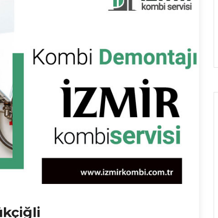
kçiğli