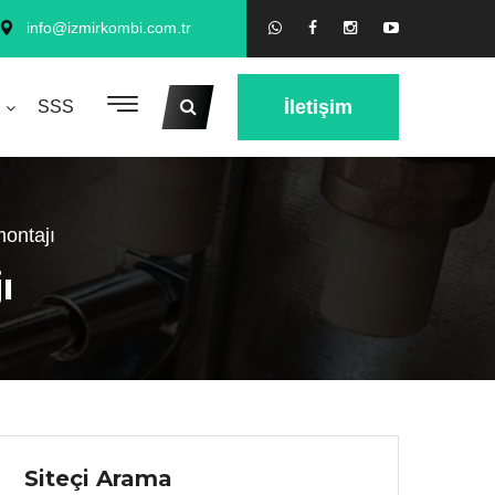
info@izmirkombi.com.tr
İletişim
SSS
ontajı
ı
Siteçi Arama