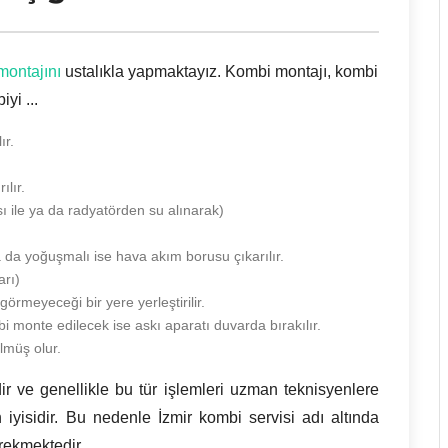
montajını
ustalıkla yapmaktayız. Kombi montajı, kombi
yi ...
ır.
ılır.
sı ile ya da radyatörden su alınarak)
a da yoğuşmalı ise hava akım borusu çıkarılır.
arı)
örmeyeceği bir yere yerleştirilir.
i monte edilecek ise askı aparatı duvarda bırakılır.
lmüş olur.
ir ve genellikle bu tür işlemleri uzman teknisyenlere
 iyisidir. Bu nedenle İzmir kombi servisi adı altında
erekmektedir.