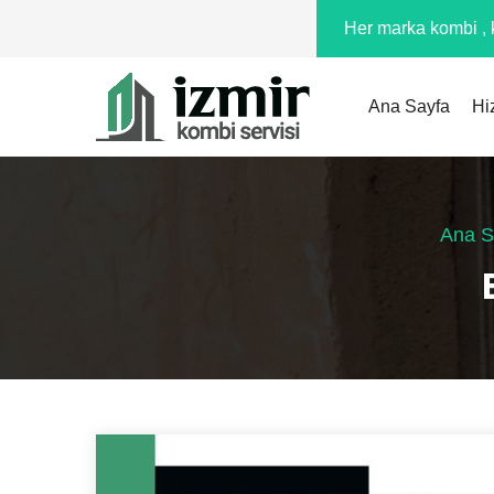
Her marka kombi , k
Ana Sayfa
Hi
Ana S