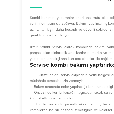
Kombi bakımını yaptıranlar enerji tasarrufu elde 
verimli olmasını da sağlıyor. Bakımı yapılmamış kom
uzmanlar, kışın daha hesaplı ve güvenli şekilde ısın
gerektiğini de hatırlatıyor.
İzmir Kombi Servisi olarak kombilerin bakımı yanı
parçası olan elektronik ana kartlarını marka ve mod
yapıp son teknoloji ana kart test cihazları ile sağlam
Servise kombi bakımı yaptırırk
Evinize gelen servis ekiplerinin yetki belgesi ol
müdahale etmesine izin vermeyin
Bakım sırasında neler yapılacağı konusunda bilgi v
Öncesinde kombi kapağını açmadan sıcak su ve kalori
kontrol ettiğinden emin olun
Kombinizin kritik güvenlik aksamlarının; bacalı
kombilerde ise su haznesi temizliğinin ve kalorifer g