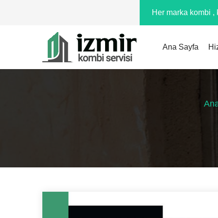
Her marka kombi , k
Ana Sayfa
Hi
Ana