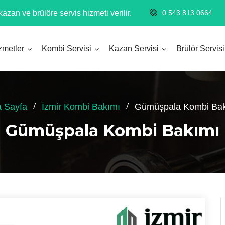
azan ve brülöre servis hizmeti verilir.
0.543.813 0664
zmetler
Kombi Servisi
Kazan Servisi
Brülör Servisi
 Sayfa
İzmir Kombi Bakımı
Gümüşpala Kombi Ba
Gümüşpala Kombi Bakımı