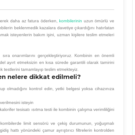
ederek daha az fatura öderken,
kombilerinin
uzun ömürlü ve
bilerin beklenmedik kazalara davetiye çıkardığını hatırlatan
mak isteyenlerin bakım işini, uzman kişilere teslim etmeleri
 sıra onarımlarını gerçekleştiriyoruz. Kombinin en önemli
el ayırt etmeksizin en kısa sürede garantili olarak tamirini
lık testlerini tamamlayıp teslim etmekteyiz.
en nelere dikkat edilmeli?
up olmadığını kontrol edin, yetki belgesi yoksa cihazınıza
erilmesini isteyin
fer tesisatı ısıtma testi ile kombinin çalışma verimliliğini
 kombilerde limit sensörü ve çekiş durumunun, yoğuşmalı
idiş hattı yönündeki çamur ayrıştırıcı filtrelerin kontrolden